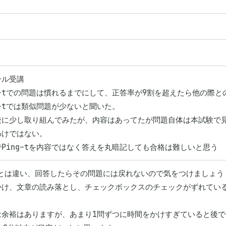
ル受講

g-tでの問題は慣れるまでにして、正答率が9割を超えたら他の際と
g-tでは類似問題が少ないと聞いた。

後に少し取り組んでみたが、内容はあってたが問題自体は本試験で
けではない。

Ping-tを内容ではなく答えを丸暗記しても合格は難しいと思う
Cとは違い、回答したらその問題には戻れないので気をつけましょう

かけ、文章の読み落とし、チェックボックスのチェックがずれてい


は余裕はありますが、あまり1問ずつに時間をかけすぎていると後で