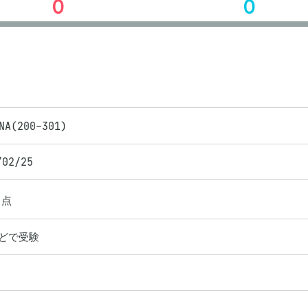
0
0
NA(200-301)
/02/25
点
ほどで受験