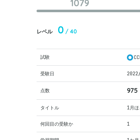
1079
0
/ 40
レベル
試験
CC
受験日
2022
975
点数
タイトル
1月
何回目の受験か
1