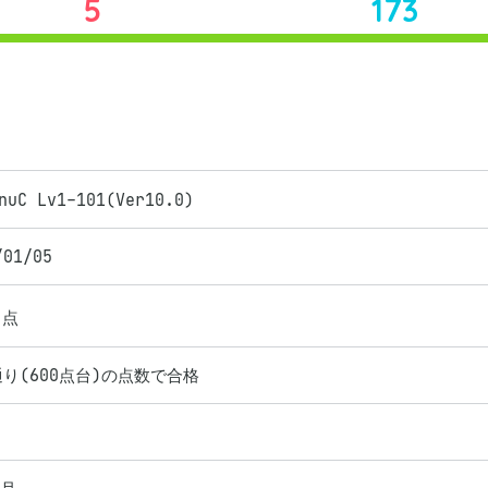
5
173
nuC Lv1-101(Ver10.0)
/01/05
点
り(600点台)の点数で合格