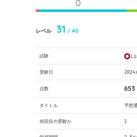
0
31
/ 40
レベル
試験
Li
受験日
2024
653
点数
タイトル
予想通
何回目の受験か
1