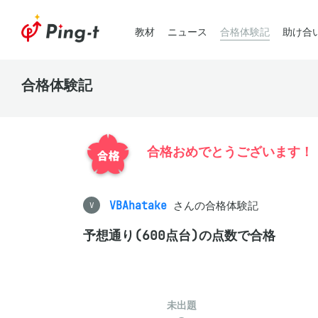
教材
ニュース
合格体験記
助け合
合格体験記
合格おめでとうございます！
VBAhatake
さんの合格体験記
V
予想通り(600点台)の点数で合格
未出題