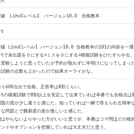
か月
破　LinuCレベル1　バージョン10.0　合格教本
-t
破 LinuCレベル1 バージョン10.0 合格教本の101の内容を一通
g-tで未出題を０にする→ミスを０にする→模擬試験をひたすらやる。
に受験しようと思っていたが予約が取れずに年明けになってしまっ
擬試験の点数も上がったので結果オーライかな。
り600点台で合格。正答率は8割くらい。

g-tの模擬試験で8割以上を安定して出来ていれば本番でも合格点は
問題の質が少し違うと感じた。知っていれば一瞬で答えられる簡単
うな問題とで難易度の差が激しいと感じた。

問はやらないよりやった方がいいと思うが、本番はコマ問ほどの複
マンドやオプションを把握していれば大丈夫だと思う。