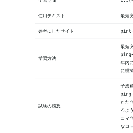
学習期間
2.5
使用テキスト
最短突
参考にしたサイト
pint
最短突
pin
学習方法
年内
に模
予想通
pin
ただ
試験の感想
るよ
コマ
なコ