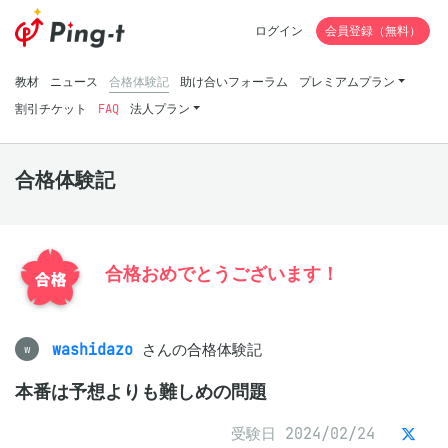
ログイン
会員登録（無料）
教材
ニュース
合格体験記
助け合いフォーラム
プレミアムプラン
割引チケット
FAQ
法人プラン
合格体験記
合格おめでとうございます！
washidazo
さんの合格体験記
w
本番は予想よりも難しめの問題
受験日 2024/02/24