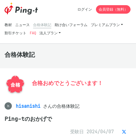
ログイン
会員登録（無料）
教材
ニュース
合格体験記
助け合いフォーラム
プレミアムプラン
割引チケット
FAQ
法人プラン
合格体験記
合格おめでとうございます！
hisanishi
さんの合格体験記
h
Ping-tのおかげで
受験日 2024/04/07