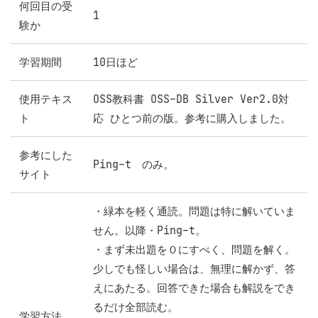
何回目の受
1
験か
学習期間
10日ほど
使用テキス
OSS教科書 OSS-DB Silver Ver2.0対
ト
応 ひとつ前の版。参考に購入しました。
参考にした
Ping-t　のみ。
サイト
・緑本を軽く通読。問題は特に解いていま
せん。以降・Ping-t。

・まず未出題を０にすべく、問題を解く。
少しでも怪しい場合は、無理に解かず、答
えにあたる。回答できた場合も解説をでき
るだけ全部読む。

学習方法