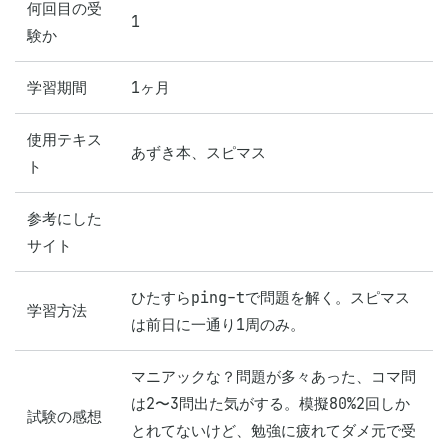
何回目の受
1
験か
学習期間
1ヶ月
使用テキス
あずき本、スピマス
ト
参考にした
サイト
ひたすらping-tで問題を解く。スピマス
学習方法
は前日に一通り1周のみ。
マニアックな？問題が多々あった、コマ問
は2〜3問出た気がする。模擬80%2回しか
試験の感想
とれてないけど、勉強に疲れてダメ元で受