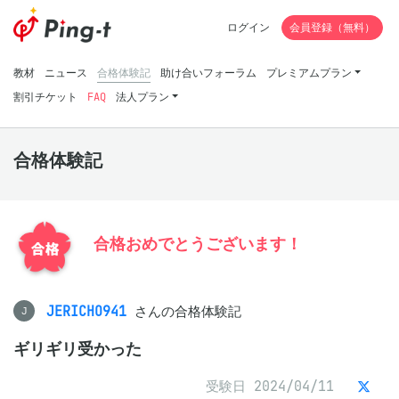
ログイン
会員登録（無料）
教材
ニュース
合格体験記
助け合いフォーラム
プレミアムプラン
割引チケット
FAQ
法人プラン
合格体験記
合格おめでとうございます！
JERICHO941
さんの合格体験記
J
ギリギリ受かった
受験日 2024/04/11