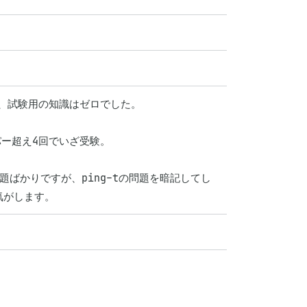
、試験用の知識はゼロでした。

ー超え4回でいざ受験。

題ばかりですが、ping-tの問題を暗記してし
気がします。