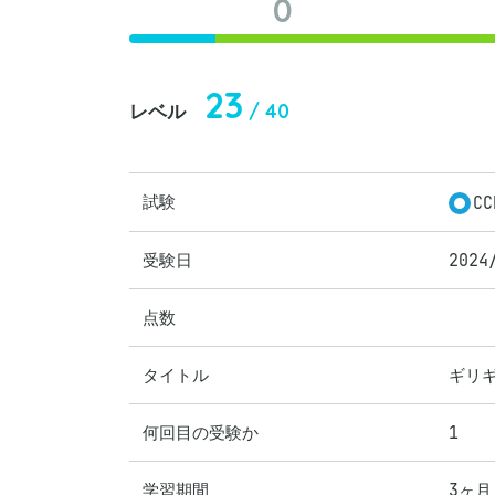
0
23
/ 40
レベル
試験
CC
受験日
2024
点数
タイトル
ギリ
何回目の受験か
1
学習期間
3ヶ月