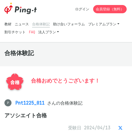
ログイン
会員登録（無料）
教材
ニュース
合格体験記
助け合いフォーラム
プレミアムプラン
割引チケット
FAQ
法人プラン
合格体験記
合格おめでとうございます！
Pnt1225_011
さんの合格体験記
P
アソシエイト合格
受験日 2024/04/13