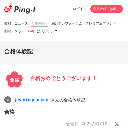
ログイン
会員登録（無料）
教材
ニュース
合格体験記
助け合いフォーラム
プレミアムプラン
割引チケット
FAQ
法人プラン
合格体験記
合格おめでとうございます！
prayingrunken
さんの合格体験記
p
合格
受験日 2025/01/18