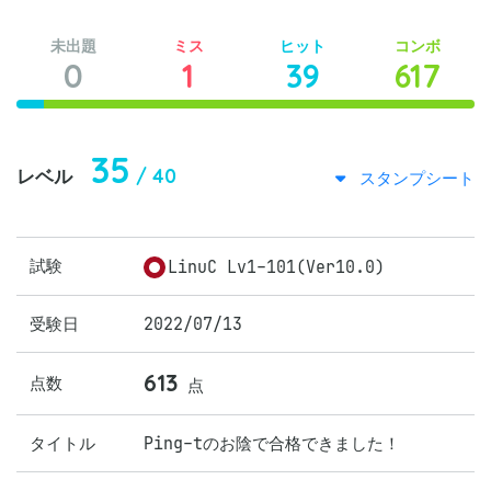
未出題
ミス
ヒット
コンボ
0
1
39
617
35
/ 40
レベル
スタンプシート
試験
LinuC Lv1-101(Ver10.0)
受験日
2022/07/13
613
点数
点
タイトル
Ping-tのお陰で合格できました！