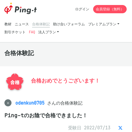
ログイン
会員登録（無料）
教材
ニュース
合格体験記
助け合いフォーラム
プレミアムプラン
割引チケット
FAQ
法人プラン
合格体験記
合格おめでとうございます！
odenkun0705
さんの合格体験記
o
Ping-tのお陰で合格できました！
受験日 2022/07/13