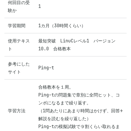
何回目の受
1
験か
学習期間
1カ月（30時間くらい）
使用テキス
最短突破　LinuCレベル1　バージョン
ト
10.0　合格教本
参考にした
Ping-t
サイト
合格教本を１周。

Ping-tの問題集で章別に全問ヒット、コ
ンボになるまで繰り返す。

学習方法
（1問あたりにあまり時間はかけず、回答→
解説を読むを繰り返した）

Ping-tの模擬試験で９割くらい取れるま