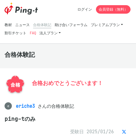
ログイン
会員登録（無料）
教材
ニュース
合格体験記
助け合いフォーラム
プレミアムプラン
割引チケット
FAQ
法人プラン
合格体験記
合格おめでとうございます！
eriche3
さんの合格体験記
e
ping-tのみ
受験日 2025/01/26