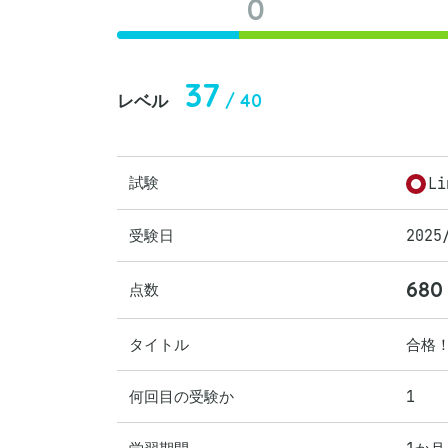
0
37
/ 40
レベル
試験
Li
受験日
2025
680
点数
タイトル
合格
何回目の受験か
1