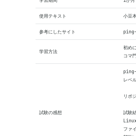
学習期間
1か月
使用テキスト
小豆本
参考にしたサイト
ping
初めに
学習方法
コマ
pin
レベル
リポ
試験の感想
試験結
Lin
ファイ