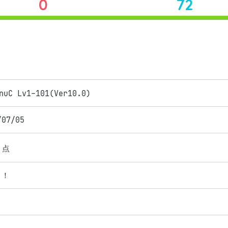
0
72
nuC Lv1-101(Ver10.0)
/07/05
点
！！