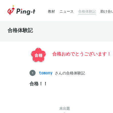
教材
ニュース
合格体験記
助け合
合格体験記
合格おめでとうございます！
tomony
さんの合格体験記
t
合格！！
未出題