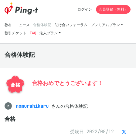
ログイン
会員登録（無料）
教材
ニュース
合格体験記
助け合いフォーラム
プレミアムプラン
割引チケット
FAQ
法人プラン
合格体験記
合格おめでとうございます！
nomurahikaru
さんの合格体験記
n
合格
受験日 2022/08/12