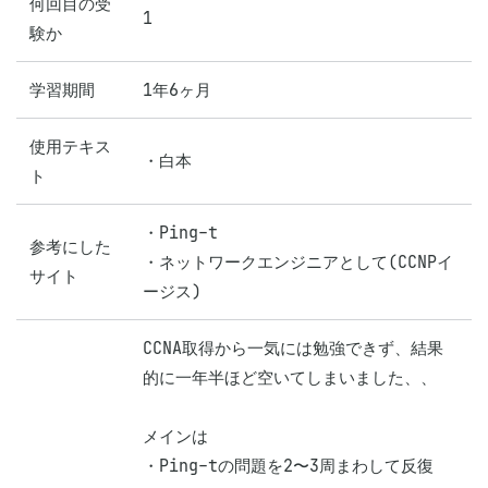
何回目の受
1
験か
学習期間
1年6ヶ月
使用テキス
・白本
ト
・Ping-t

参考にした
・ネットワークエンジニアとして(CCNPイ
サイト
ージス)
CCNA取得から一気には勉強できず、結果
的に一年半ほど空いてしまいました、、

メインは

・Ping-tの問題を2〜3周まわして反復
