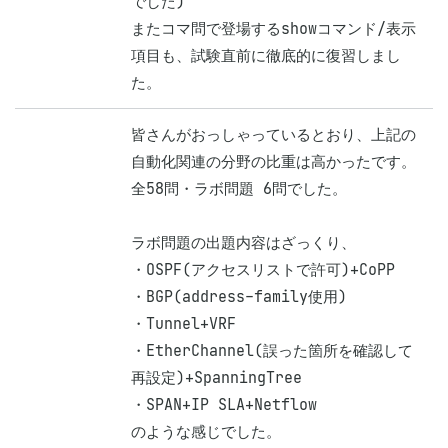
でした)

またコマ問で登場するshowコマンド/表示
項目も、試験直前に徹底的に復習しまし
た。
皆さんがおっしゃっているとおり、上記の
自動化関連の分野の比重は高かったです。

全58問・ラボ問題 6問でした。

ラボ問題の出題内容はざっくり、

・OSPF(アクセスリストで許可)+CoPP

・BGP(address-family使用)

・Tunnel+VRF

・EtherChannel(誤った箇所を確認して
再設定)+SpanningTree

・SPAN+IP SLA+Netflow

のような感じでした。
