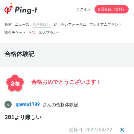
ログイン
会員登録（無料）
教材
ニュース
合格体験記
助け合いフォーラム
プレミアムプラン
割引チケット
FAQ
法人プラン
合格体験記
合格おめでとうございます！
qpwsw1789
さんの合格体験記
q
201より難しい
受験日 2022/08/22