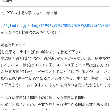
ん３週間
でLPICの基礎が学べる本　第３版
s://glodia.jp/blog/11996/#%E7%B5%90%E8%AB%96(1%E5%
イトを見てPing-tのみを行いました
考書とPing-t

労した事と、出来ればその解決方法を教えて下さい

度試験問題とPing-tの問題が近いのかわからないため、暗中模索
集レベル２４、模試は８０％７回、９０％０回でコマ問はほとんどし
読んだ参考書だけだと、ベースとしては不足している気がしました。
g-tの解説や参考で初めて知ることも多々あり、本当に「基礎」（Lpic
んの言うように「あずき本」なるものを買うべきだったかもしれま
わからない問題は５問以下の印象。入力問題は５問程。

語が変だと感じたため、英文を見たら解決できる問題も数問ありまし