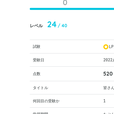
0
24
/ 40
レベル
試験
LP
受験日
2022
520
点数
タイトル
皆さ
何回目の受験か
1