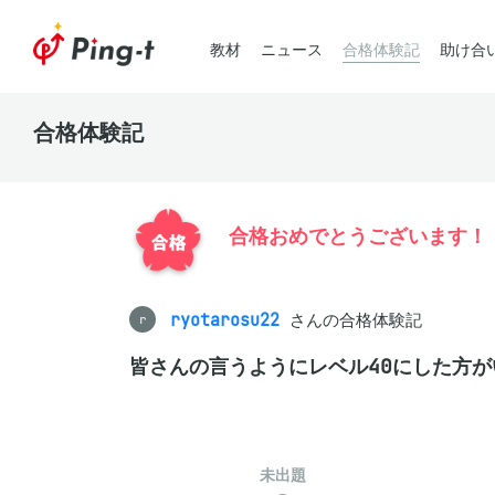
教材
ニュース
合格体験記
助け合
合格体験記
合格おめでとうございます！
ryotarosu22
さんの合格体験記
r
皆さんの言うようにレベル40にした方
未出題