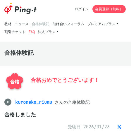
ログイン
会員登録（無料）
教材
ニュース
合格体験記
助け合いフォーラム
プレミアムプラン
割引チケット
FAQ
法人プラン
合格体験記
合格おめでとうございます！
kuroneko_riumu
さんの合格体験記
k
合格しました
受験日 2026/01/23