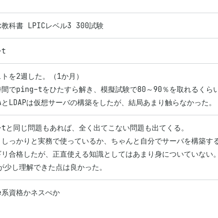
ux教科書 LPICレベル3 300試験
-t
トを2週した。（1か月）

間でping-tをひたすら解き、模擬試験で80～90％を取れるくら
BAとLDAPは仮想サーバの構築をしたが、結局あまり触らなかった。
g-tと同じ問題もあれば、全く出てこない問題も出てくる。

りしっかりと実務で使っているか、ちゃんと自分でサーバを構築する
ギリ合格したが、正直使える知識としてはあまり身についていない。
Pが少し理解できた点は良かった。
re系資格かネスぺか