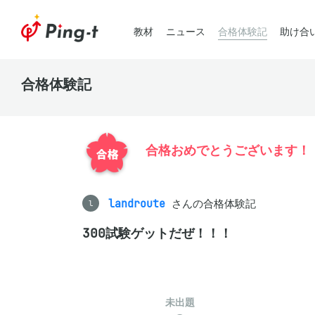
教材
ニュース
合格体験記
助け合
合格体験記
合格おめでとうございます！
landroute
さんの合格体験記
l
300試験ゲットだぜ！！！
未出題