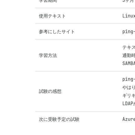
学習期間
3ヶ月
使用テキスト
Lin
参考にしたサイト
ping
テキス
学習方法
通勤時
SAM
pin
やは
試験の感想
ギリ
LDA
次に受験予定の試験
Azu