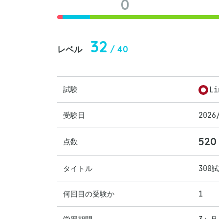
0
32
/ 40
レベル
試験
Li
受験日
2026
520
点数
タイトル
300
何回目の受験か
1