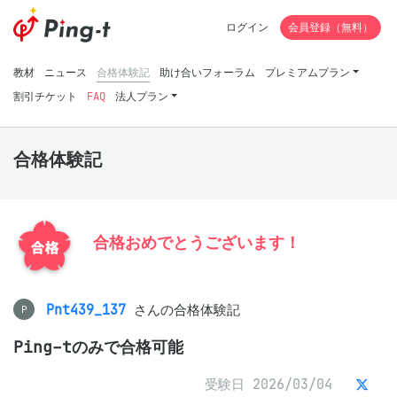
ログイン
会員登録（無料）
教材
ニュース
合格体験記
助け合いフォーラム
プレミアムプラン
割引チケット
FAQ
法人プラン
合格体験記
合格おめでとうございます！
Pnt439_137
さんの合格体験記
P
Ping-tのみで合格可能
受験日 2026/03/04