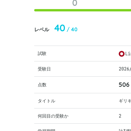
0
40
/ 40
レベル
試験
Li
受験日
2026
506
点数
タイトル
ギリ
何回目の受験か
2