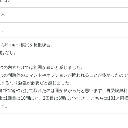
間ほど
き本
-t
らPing-t模試を反復練習。

問はなし。
g-tの内容だけでは範囲が狭いと感じました。

ng-tの問題外のコマンドやオプションが問われることが多かったの
入するなり勉強が必要だと感じました。

にPing-tだけで取れたのは運が良かったと思います。再受験無料
は1回目は10問ほど、2回目は6問ほどでした。こちらは101と同様
ます。