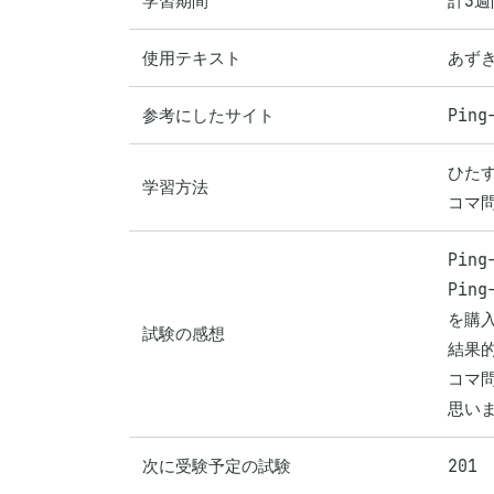
学習期間
計3週
使用テキスト
あず
参考にしたサイト
Ping
ひたす
学習方法
コマ
Pin
Pi
を購
試験の感想
結果的
コマ問
思い
次に受験予定の試験
201