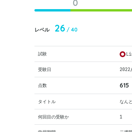
0
26
/ 40
レベル
試験
Li
受験日
2022
615
点数
タイトル
なん
何回目の受験か
1