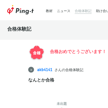
教材
ニュース
合格体験記
助け合
合格体験記
合格おめでとうございます！
akb4141
さんの合格体験記
a
なんとか合格
未出題