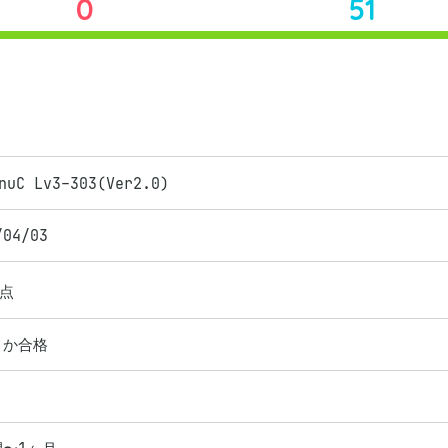
0
51
nuC Lv3-303(Ver2.0)
/04/03
点
とか合格