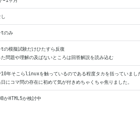
間〜1ヶ月
なし
-tのみ
g-tの模擬試験だけひたすら反復

10年そこらlinuxを触っているのである程度タカを括っていまし
当日にコマ問の存在に初めて気が付きめちゃくちゃ焦りました。
-DBかHTML5か検討中