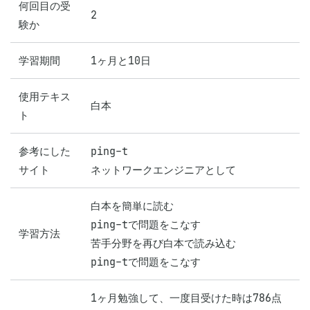
何回目の受
2
験か
学習期間
1ヶ月と10日
使用テキス
白本
ト
参考にした
ping-t

サイト
ネットワークエンジニアとして
白本を簡単に読む

ping-tで問題をこなす

学習方法
苦手分野を再び白本で読み込む

ping-tで問題をこなす
1ヶ月勉強して、一度目受けた時は786点