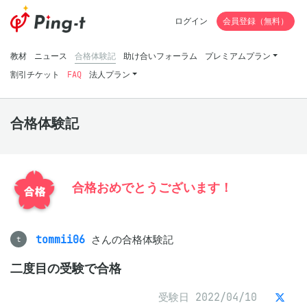
ログイン
会員登録（無料）
教材
ニュース
合格体験記
助け合いフォーラム
プレミアムプラン
割引チケット
FAQ
法人プラン
合格体験記
合格おめでとうございます！
tommii06
さんの合格体験記
t
二度目の受験で合格
受験日 2022/04/10