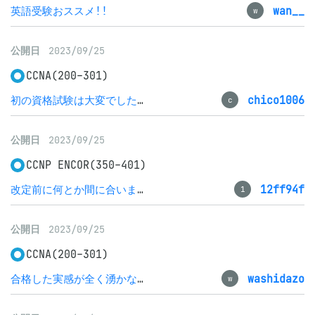
英語受験おススメ!!
wan__
w
公開日
2023/09/25
CCNA(200-301)
初の資格試験は大変でした。
chico1006
c
公開日
2023/09/25
CCNP ENCOR(350-401)
改定前に何とか間に合いました
12ff94f
1
公開日
2023/09/25
CCNA(200-301)
合格した実感が全く湧かない…
washidazo
w