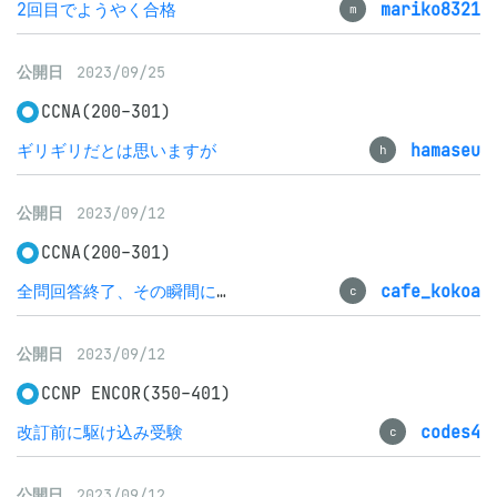
2回目でようやく合格
mariko8321
m
公開日
2023/09/25
CCNA(200-301)
ギリギリだとは思いますが
hamaseu
h
公開日
2023/09/12
CCNA(200-301)
全問回答終了、その瞬間に表示される「合格」が快感
cafe_kokoa
c
公開日
2023/09/12
CCNP ENCOR(350-401)
改訂前に駆け込み受験
codes4
c
公開日
2023/09/12