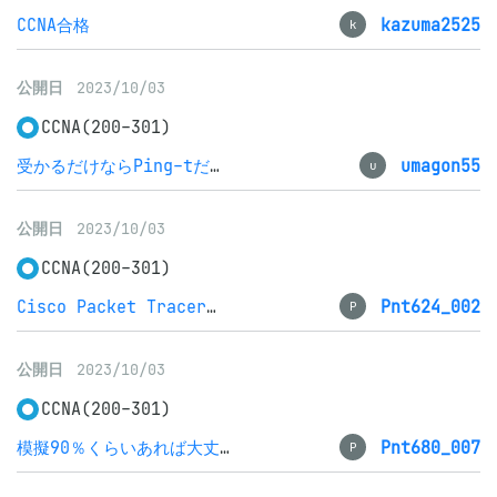
CCNA合格
kazuma2525
k
公開日
2023/10/03
CCNA(200-301)
受かるだけならPing-tだけでも良いかも
umagon55
u
公開日
2023/10/03
CCNA(200-301)
Cisco Packet Tracerがなければ完全に詰んでいた
Pnt624_002
P
公開日
2023/10/03
CCNA(200-301)
模擬90％くらいあれば大丈夫です
Pnt680_007
P