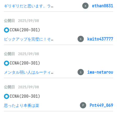
ギリギリだと思います。ラボ問題対策が生きました。（スコア有り）
ethan0831
e
公開日
2025/09/08
CCNA(200-301)
ピックアップを完璧に！そして落ち着いていれば合格できる！
kaito437777
k
公開日
2025/09/08
CCNA(200-301)
メンタル弱い人はルーティングを完璧にしよう
iwa-netarou
i
公開日
2025/09/08
CCNA(200-301)
思ったより本番は楽
Pnt449_069
P