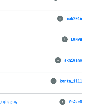
mok2016
m
LWM98
L
akniwano
a
kenta_1111
k
ギリギリかも
ft4ke0
f