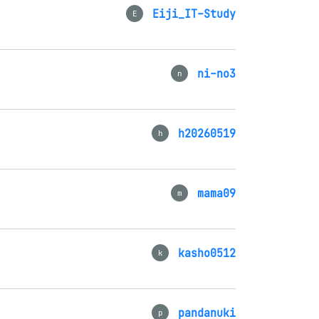
Eiji_IT-Study
E
ni-no3
n
h20260519
h
mama09
m
kasho0512
k
pandanuki
p