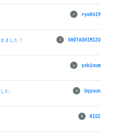
ryo0419
r
できました！
SHOTASHIMIZU
S
yokinum
y
ました。
Uqyoun
U
RIOZ
R