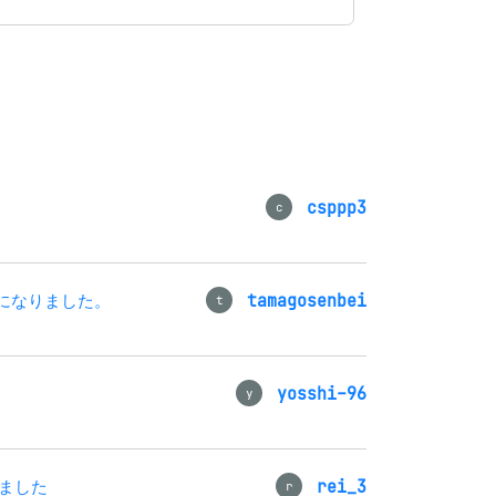
csppp3
c
考になりました。
tamagosenbei
t
yosshi-96
y
しました
rei_3
r