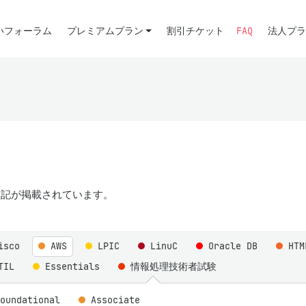
いフォーラム
プレミアムプラン
割引チケット
FAQ
法人プラ
記が掲載されています。
isco
AWS
LPIC
LinuC
Oracle DB
HT
TIL
Essentials
情報処理技術者試験
Foundational
Associate