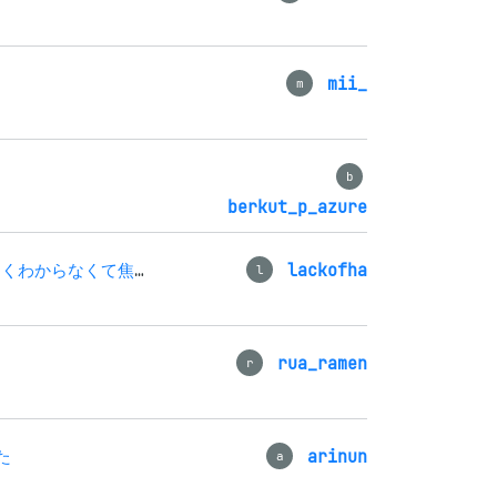
mii_
m
b
berkut_p_azure
本番の試験のはじめは日本語よくわからなくて焦りました
lackofha
l
rua_ramen
r
た
arinun
a