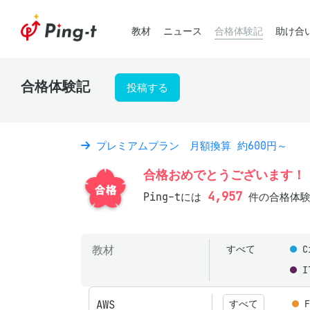
教材
ニュース
合格体験記
助け合
合格体験記
投稿する
プレミアムプラン 月額換算 約600円～
合格おめでとうございます！
4,957
Ping-tには
件の合格体験
教材
すべて
C
I
AWS
すべて