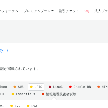
いフォーラム
プレミアムプラン
割引チケット
FAQ
法人プラ
販売中！
記が掲載されています。
isco
AWS
LPIC
LinuC
Oracle DB
HT
TIL
Essentials
情報処理技術者試験
Lv1
Lv2
Lv3