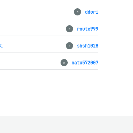
ddori
d
route999
r
夫
shsh1028
s
natu572007
n