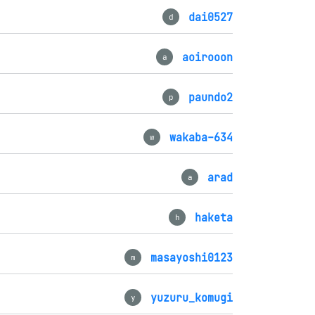
dai0527
d
aoirooon
a
paundo2
p
wakaba-634
w
arad
a
haketa
h
masayoshi0123
m
yuzuru_komugi
y