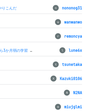
をやりこんだ
nononog31
n
wanwanwo
w
remoncya
r
【770点で一発合格】未経験から3か月弱の学習 黒本+スピマス+ping-tでじっくりと
lune6x
l
tsunetaka
t
Kazuki0106
K
N2NA
N
miujglmi
m