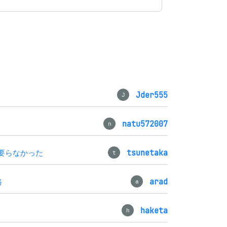
Jder555
J
natu572007
n
要らなかった
tsunetaka
t
格
arad
a
haketa
h