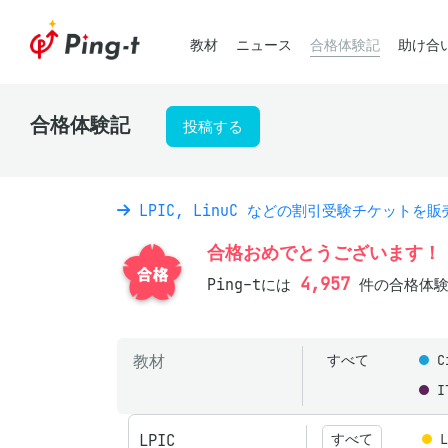
教材
ニュース
合格体験記
助け合
合格体験記
投稿する
LPIC, LinuC などの割引受験チケットを
合格おめでとうございます！
4,957
Ping-tには
件の合格体験
教材
すべて
C
I
LPIC
すべて