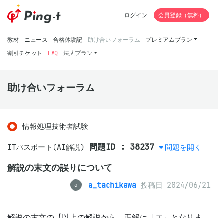
ログイン
会員登録（無料）
教材
ニュース
合格体験記
助け合いフォーラム
プレミアムプラン
割引チケット
FAQ
法人プラン
助け合いフォーラム
情報処理技術者試験
問題ID : 38237
ITパスポート(AI解説)
問題を開く
解説の末文の誤りについて
a_tachikawa
投稿日 2024/06/21
a
解説の末文の【以上の解説から、正解は「エ」となりま