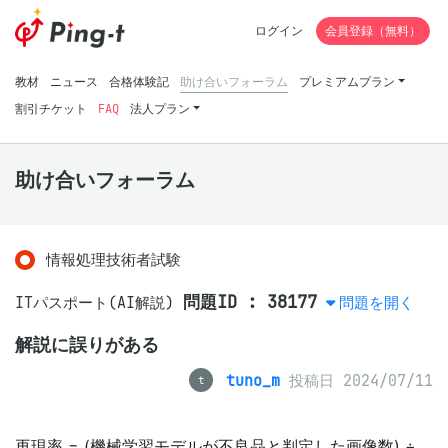
ログイン
会員登録（無料）
教材
ニュース
合格体験記
助け合いフォーラム
プレミアムプラン
割引チケット
FAQ
法人プラン
助け合いフォーラム
情報処理技術者試験
問題ID : 38177
ITパスポート(AI解説)
問題を開く
解説に誤りがある
tuno_m
投稿日 2024/07/11
t
再現率 = (機械学習モデルが不良品と判定した画像数) ÷