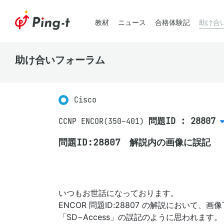
教材
ニュース
合格体験記
助け合
助け合いフォーラム
Cisco
問題ID : 28807
CCNP ENCOR(350-401)
問題ID:28807 解説内の画像に誤記
いつもお世話になっております。
ENCOR 問題ID:28807 の解説において、
「SD−Access」の誤記のように思われます。