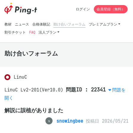
ログイン
会員登録（無料）
教材
ニュース
合格体験記
助け合いフォーラム
プレミアムプラン
割引チケット
FAQ
法人プラン
助け合いフォーラム
LinuC
問題ID : 22341
LinuC Lv2-201(Ver10.0)
問題を
開く
解説に誤植がありました
snowingbee
投稿日 2026/05/21
s