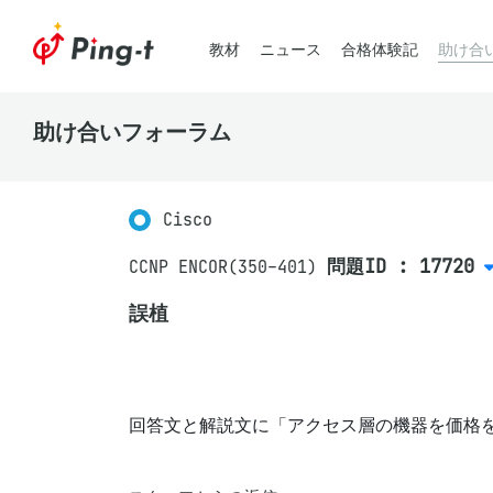
教材
ニュース
合格体験記
助け合
助け合いフォーラム
Cisco
問題ID : 17720
CCNP ENCOR(350-401)
誤植
回答文と解説文に「アクセス層の機器を価格