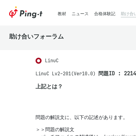
教材
ニュース
合格体験記
助け合
助け合いフォーラム
LinuC
問題ID : 2214
LinuC Lv2-201(Ver10.0)
上記とは？
問題の解説文に、以下の記述があります。
＞＞問題の解説文