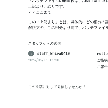
・パッチファイルの解凍後は、/usr/src/li
上記より、誤りです。
＜＜ここまで
この「上記より」とは、具体的にどの部分の
解説文の、この部分より前で、パッチファイ
スタッフからの返信
staff_khira0410
rutt
s
ご指摘
2023/03/15 15:50
ご報告
この投稿に対して返信しませんか？