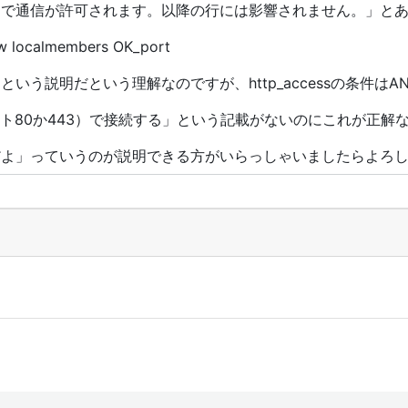
こで通信が許可されます。以降の行には影響されません。」と
ow localmembers OK_port
いう説明だという理解なのですが、http_accessの条件はA
（ポート80か443）で接続する」という記載がないのにこれが正
だよ」っていうのが説明できる方がいらっしゃいましたらよろ