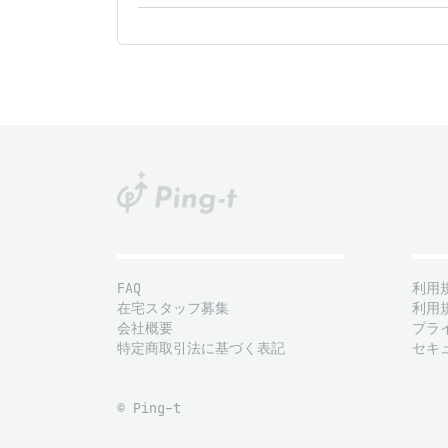
FAQ
利用
在宅スタッフ募集
利用
会社概要
プラ
特定商取引法に基づく表記
セキ
© Ping-t