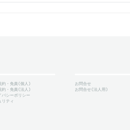
規約・免責(個人)
お問合せ
規約・免責(法人)
お問合せ(法人用)
イバシーポリシー
ュリティ