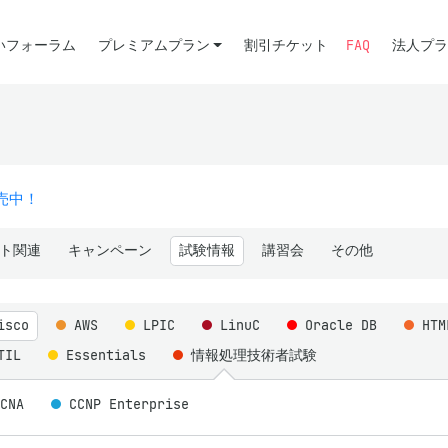
いフォーラム
プレミアムプラン
割引チケット
FAQ
法人プラ
販売中！
ト関連
キャンペーン
試験情報
講習会
その他
isco
AWS
LPIC
LinuC
Oracle DB
HT
TIL
Essentials
情報処理技術者試験
CCNA
CCNP Enterprise