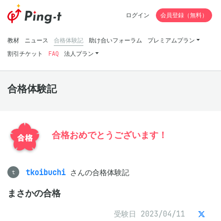
ログイン
会員登録（無料）
教材
ニュース
合格体験記
助け合いフォーラム
プレミアムプラン
割引チケット
FAQ
法人プラン
合格体験記
合格おめでとうございます！
tkoibuchi
さんの合格体験記
t
まさかの合格
受験日 2023/04/11