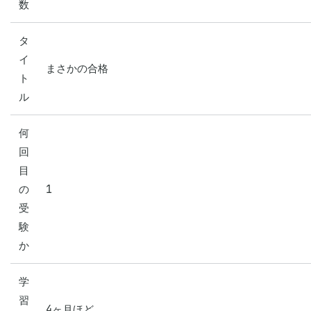
数
タ
イ
まさかの合格
ト
ル
何
回
目
の
1
受
験
か
学
習
4ヶ月ほど