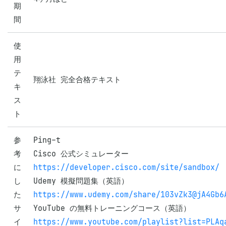
期
間
使
用
テ
翔泳社 完全合格テキスト
キ
ス
ト
参
Ping-t

考
に
https://developer.cisco.com/site/sandbox/
し
た
https://www.udemy.com/share/103vZk3@jA4Gb6
サ
イ
https://www.youtube.com/playlist?list=PLAq