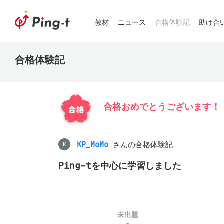
教材
ニュース
合格体験記
助け合
合格体験記
合格おめでとうございます！
KP_MoMo
さんの合格体験記
K
Ping-tを中心に学習しました
未出題