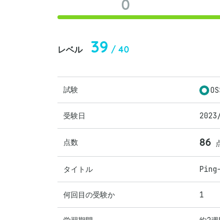
0
39
/ 40
レベル
試験
OS
受験日
2023
86
点数
タイトル
Pin
何回目の受験か
1