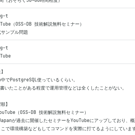
間（おそらく50~60時間程度）
g-t

uTube（OSS-DB 技術解説無料セミナー）

式サンプル問題
g-t

Tube
】

中でPostgreSQL使っているくらい。

を書いたことがある程度で運用管理などは全くしたことがない。

順】

ouTube（OSS-DB 技術解説無料セミナー）

-Japanが過去に開催したセミナーをYouTubeにアップしており、
ここで環境構築などもしてコマンドを実際に打てるようにしています