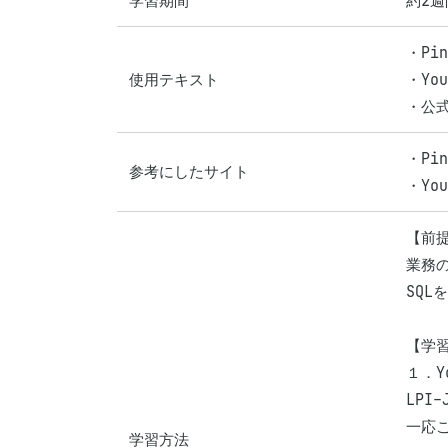
学習期間
約2週
・Pin
使用テキスト
・Yo
・公
・Pin
参考にしたサイト
・You
【前提
業務の
SQL
【学習
１．Y
LPI
一応
学習方法