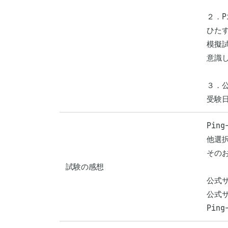
２．Pi
ひたす
模擬
意識
３．公
受験
Pin
他選
その
試験の感想
公式
公式
Pi