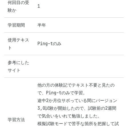
何回目の受
1
験か
学習期間
半年
使用テキス
Ping-tのみ
ト
参考にした
サイト
他の方の体験記でテキスト不要と見たの
で、Ping-tのみで学習。

途中2か月位サボっている間にバージョン
3,0試験が開始したので、試験前の2週間
で気合いをいれて勉強しました。

学習方法
模擬試験モードで苦手な箇所を把握して試