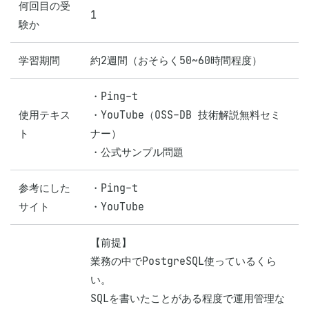
何回目の受
1
験か
学習期間
約2週間（おそらく50~60時間程度）
・Ping-t

使用テキス
・YouTube（OSS-DB 技術解説無料セミ
ト
ナー）

・公式サンプル問題
参考にした
・Ping-t

サイト
・YouTube
【前提】

業務の中でPostgreSQL使っているくら
い。

SQLを書いたことがある程度で運用管理な