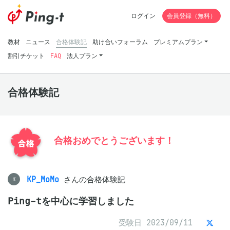
ログイン
会員登録（無料）
教材
ニュース
合格体験記
助け合いフォーラム
プレミアムプラン
割引チケット
FAQ
法人プラン
合格体験記
合格おめでとうございます！
KP_MoMo
さんの合格体験記
K
Ping-tを中心に学習しました
受験日 2023/09/11