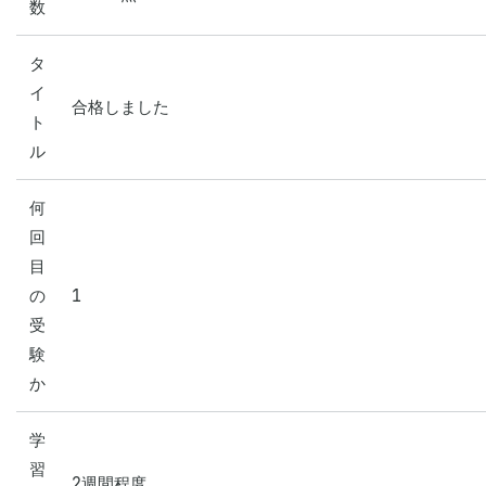
数
タ
イ
合格しました
ト
ル
何
回
目
の
1
受
験
か
学
習
2週間程度