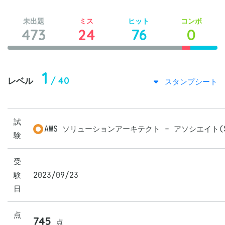
未出題
ミス
ヒット
コンボ
473
24
76
0
1
/ 40
レベル
スタンプシート
試
AWS ソリューションアーキテクト - アソシエイト(SA
験
受
験
2023/09/23
日
点
745
点