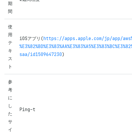
期
間
使
用
iOSアプリ(
https://apps.apple.com/jp/app/aws
テ
%E3%82%BD%E3%83%AA%E3%83%A5%E3%83%BC%E3%82
キ
saa/id1509647230
)
ス
ト
参
考
に
し
Ping-t
た
サ
イ