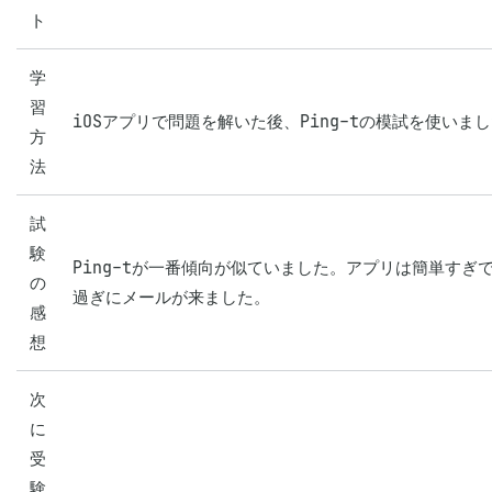
ト
学
習
iOSアプリで問題を解いた後、Ping-tの模試を使いま
方
法
試
験
Ping-tが一番傾向が似ていました。アプリは簡単すぎ
の
過ぎにメールが来ました。
感
想
次
に
受
験