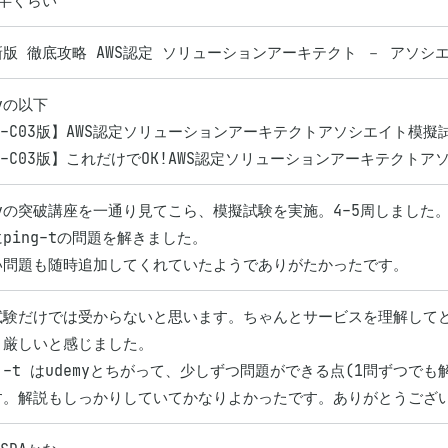
月半くらい
版 徹底攻略 AWS認定 ソリューションアーキテクト － アソシエ
yの以下

A-C03版】AWS認定ソリューションアーキテクトアソシエイト模擬試験
A-C03版】これだけでOK!AWS認定ソリューションアーキテクト
myの突破講座を一通り見てこら、模擬試験を実施。4-5周しました。
ping-tの問題を解きました。

い問題も随時追加してくれていたようでありがたかったです。
試験だけでは受からないと思います。ちゃんとサービスを理解して
厳しいと感じました。

g -t はudemyとちがって、少しずつ問題ができる点(1問ずつ