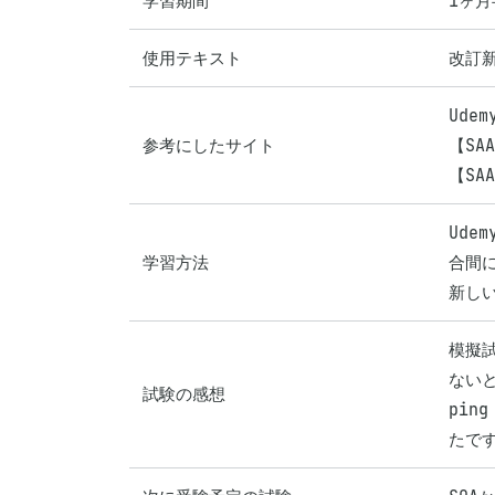
学習期間
1ヶ
使用テキスト
改訂新
Udem
参考にしたサイト
【SA
【SA
Ude
学習方法
合間に
新し
模擬
ないと
試験の感想
pin