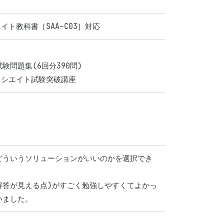
イト教科書［SAA-C03］対応
問題集(6回分390問)

アソシエイト試験突破講座


どういうソリューションがいいのかを選択でき
でも解答が見える点)がすごく勉強しやすくてよかっ