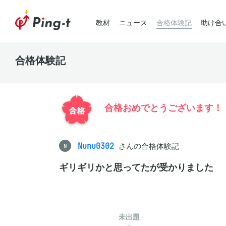
教材
ニュース
合格体験記
助け合
合格体験記
合格おめでとうございます！
Nunu0302
さんの合格体験記
N
ギリギリかと思ってたが受かりました
未出題