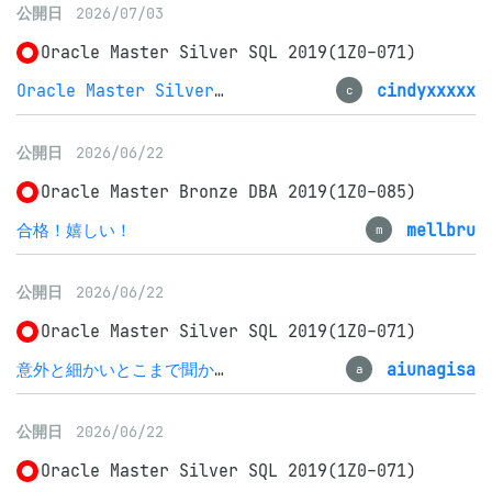
公開日
2026/07/03
Oracle Master Silver SQL 2019(1Z0-071)
Oracle Master Silver SQL 2019(1Z0-071)
cindyxxxxx
c
公開日
2026/06/22
Oracle Master Bronze DBA 2019(1Z0-085)
合格！嬉しい！
mellbru
m
公開日
2026/06/22
Oracle Master Silver SQL 2019(1Z0-071)
意外と細かいとこまで聞かれる
aiunagisa
a
公開日
2026/06/22
Oracle Master Silver SQL 2019(1Z0-071)