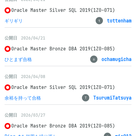
Oracle Master Silver SQL 2019(1Z0-071)
ギリギリ
tottenham
t
公開日
2026/04/21
Oracle Master Bronze DBA 2019(1Z0-085)
ひとまず合格
ochamugicha
o
公開日
2026/04/08
Oracle Master Silver SQL 2019(1Z0-071)
余裕を持って合格
TsurumiTatsuya
T
公開日
2026/03/27
Oracle Master Bronze DBA 2019(1Z0-085)