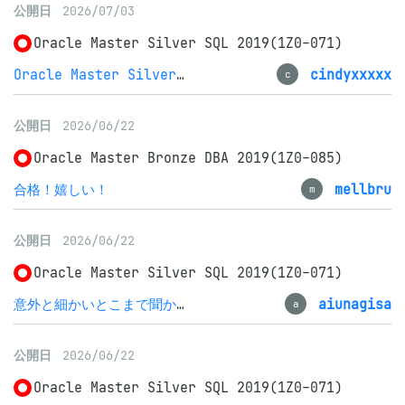
公開日
2026/07/03
Oracle Master Silver SQL 2019(1Z0-071)
Oracle Master Silver SQL 2019(1Z0-071)
cindyxxxxx
c
公開日
2026/06/22
Oracle Master Bronze DBA 2019(1Z0-085)
合格！嬉しい！
mellbru
m
公開日
2026/06/22
Oracle Master Silver SQL 2019(1Z0-071)
意外と細かいとこまで聞かれる
aiunagisa
a
公開日
2026/06/22
Oracle Master Silver SQL 2019(1Z0-071)