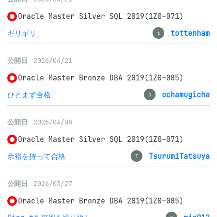
Oracle Master Silver SQL 2019(1Z0-071)
ギリギリ
tottenham
t
公開日
2026/04/21
Oracle Master Bronze DBA 2019(1Z0-085)
ひとまず合格
ochamugicha
o
公開日
2026/04/08
Oracle Master Silver SQL 2019(1Z0-071)
余裕を持って合格
TsurumiTatsuya
T
公開日
2026/03/27
Oracle Master Bronze DBA 2019(1Z0-085)