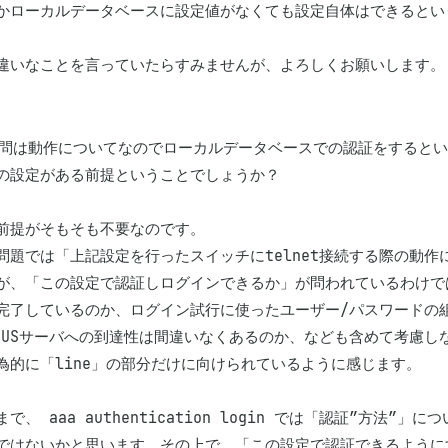
かローカルデータベースに設定値がなくても設定自体はできるという
設問は動作についてなのでローカルデータベースでの認証をするとい
の設定がある前提ということでしょうか？

前提がそもそも不要なのです。

問題では「上記設定を行ったスイッチにtelnet接続する際の動
が、「この設定で認証しログインできるか」が問われているわけでは
完了しているのか、ログイン試行に使ったユーザー/パスワードの組
DIUSサーバへの到達性は間違いなくあるのか、なども含めて考慮
為的に「line」の部分だけに向けられているように感じます。

まで、 aaa authentication login では「認証”方法
ではないかと思います。その上で、「この設定で認証できるように