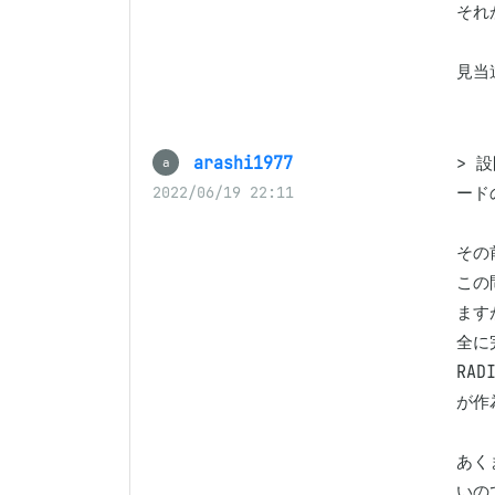
それ
arashi1977
> 
a
ード
2022/06/19 22:11
その
この
ます
全に
RA
が作
あく
いの