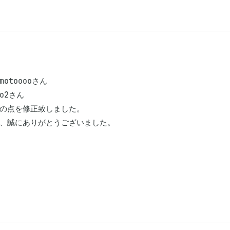
motooooさん

co2さん

の点を修正致しました。

、誠にありがとうございました。