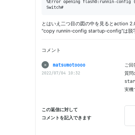
%Error opening flash0:runnin-config (
とはいえ二つ目の図の中を見るとaction 2.0 cli c
"copy runnin-config startup-con
コメント
matsumotoooo
ご回
m
質問の
2022/07/04 10:32
st
実機
この返信に対して
コメントを記入できます