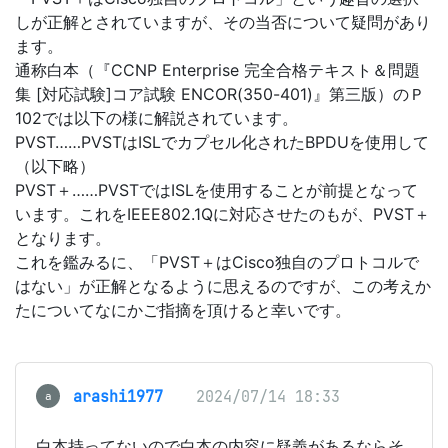
しが正解とされていますが、その当否について疑問があり
ます。
通称白本（『CCNP Enterprise 完全合格テキスト＆問題
集 [対応試験]コア試験 ENCOR(350-401)』第三版）のＰ
102では以下の様に解説されています。
PVST……PVSTはISLでカプセル化されたBPDUを使用して
（以下略）
PVST＋……PVSTではISLを使用することが前提となって
います。これをIEEE802.1Qに対応させたのもが、PVST＋
となります。
これを鑑みるに、「PVST＋はCisco独自のプロトコルで
はない」が正解となるように思えるのですが、この考えか
たについてなにかご指摘を頂けると幸いです。
arashi1977
2024/07/14 18:33
a
白本持ってないので白本の内容に疑義があるならそ