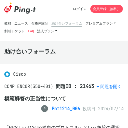
ログイン
会員登録（無料）
教材
ニュース
合格体験記
助け合いフォーラム
プレミアムプラン
割引チケット
FAQ
法人プラン
助け合いフォーラム
Cisco
問題ID : 21463
CCNP ENCOR(350-401)
問題を開く
模範解答の正当性について
Pnt1214_006
投稿日 2024/07/14
P
「PVST＋はCisco独自のプロトコル」という趣旨の選択