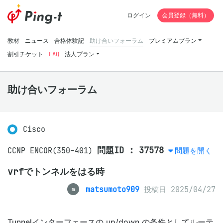
ログイン
会員登録（無料）
教材
ニュース
合格体験記
助け合いフォーラム
プレミアムプラン
割引チケット
FAQ
法人プラン
助け合いフォーラム
Cisco
問題ID : 37578
CCNP ENCOR(350-401)
問題を開く
vrfでトンネルをはる時
matsumoto909
投稿日 2025/04/27
m
Tunnelインターフェースの up/down の条件としてルーテ