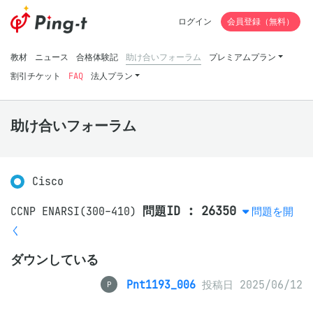
ログイン
会員登録（無料）
教材
ニュース
合格体験記
助け合いフォーラム
プレミアムプラン
割引チケット
FAQ
法人プラン
助け合いフォーラム
Cisco
問題ID : 26350
CCNP ENARSI(300-410)
問題を開
く
ダウンしている
Pnt1193_006
投稿日 2025/06/12
P