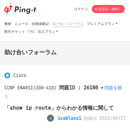
ログイン
会員登録（無料）
教材
ニュース
合格体験記
助け合いフォーラム
プレミアムプラン
割引チケット
FAQ
法人プラン
助け合いフォーラム
Cisco
問題ID : 26180
CCNP ENARSI(300-410)
問題を開
く
「show ip route」からわかる情報に関して
icebless1
投稿日 2025/09/17
i