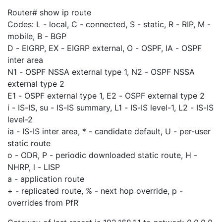
Router# show ip route
Codes: L - local, C - connected, S - static, R - RIP, M -
mobile, B - BGP
D - EIGRP, EX - EIGRP external, O - OSPF, IA - OSPF
inter area
N1 - OSPF NSSA external type 1, N2 - OSPF NSSA
external type 2
E1 - OSPF external type 1, E2 - OSPF external type 2
i - IS-IS, su - IS-IS summary, L1 - IS-IS level-1, L2 - IS-IS
level-2
ia - IS-IS inter area, * - candidate default, U - per-user
static route
o - ODR, P - periodic downloaded static route, H -
NHRP, l - LISP
a - application route
+ - replicated route, % - next hop override, p -
overrides from PfR