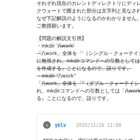
それぞれ現在のカレントディレクトリにディ
クウォートで囲まれた部分は文字列と見なさ
なぜ下記解説のようになるのかわかりません
ご教授願います。
【問題の解説文引用】
・mkdir '
/\work'
「
/\work」全体を「'（シングル・クォ
に無視され、mkdirコマンドへの引数として
を作成する』ことになるので、誤りです。
・mkdir "
/\work"
「
/\work」全体を「"（ダブル・クォー
れ、mkdirコマンドへの引数としては「
/\w
る』ことになるので、誤りです。
yklv
2025/11/26 11:08
y