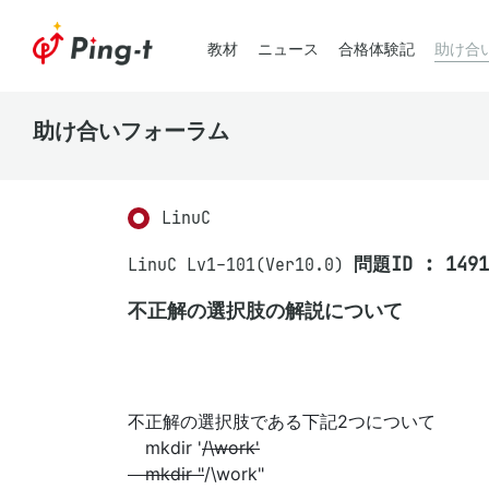
教材
ニュース
合格体験記
助け合
助け合いフォーラム
LinuC
問題ID : 1491
LinuC Lv1-101(Ver10.0)
不正解の選択肢の解説について
不正解の選択肢である下記2つについて
mkdir '
/\work'
mkdir "
/\work"