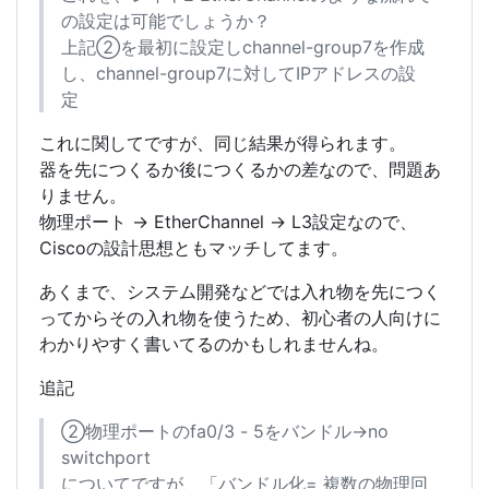
の設定は可能でしょうか？
上記②を最初に設定しchannel-group7を作成
し、channel-group7に対してIPアドレスの設
定
これに関してですが、同じ結果が得られます。
器を先につくるか後につくるかの差なので、問題あ
りません。
物理ポート → EtherChannel → L3設定なので、
Ciscoの設計思想ともマッチしてます。
あくまで、システム開発などでは入れ物を先につく
ってからその入れ物を使うため、初心者の人向けに
わかりやすく書いてるのかもしれませんね。
追記
②物理ポートのfa0/3 - 5をバンドル→no
switchport
についてですが、「バンドル化= 複数の物理回